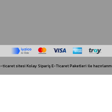
-ticaret sitesi
Kolay Sipariş E-Ticaret Paketleri
ile hazırlanmı