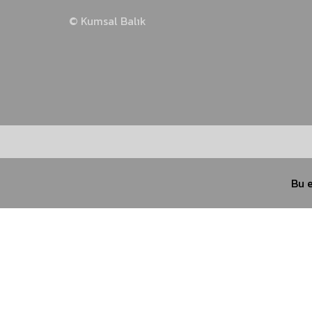
© Kumsal Balık
İstavrit Takımları
Kalamar Takımları
Sinarit Takımları
Bu e