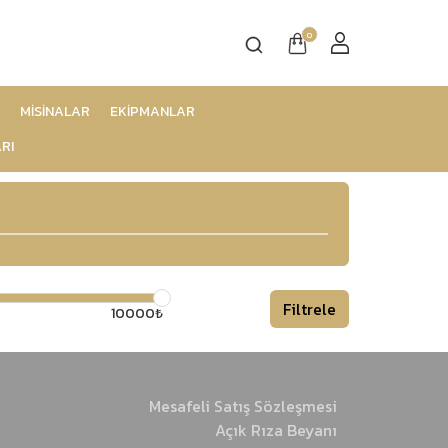
0
MİSİNALAR
EKİPMANLAR
RI
Filtrele
10000₺
Mesafeli Satış Sözleşmesi
Açık Rıza Beyanı