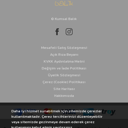
İstavrit Takımları
© Kumsal Balık
Kalamar Takımları
Sinarit Takımları
Mesafeli Satış Sözleşmesi
Açık Rıza Beyanı
KVKK Aydınlatma Metni
Değişim ve İade Politikası
Üyelik Sözleşmesi
Çerez (Cookie) Politikası
Site Haritası
Hakkımızda
Daha iyi hizmet sunabilmek için sitemizde çerezler
kullanılmaktadır. Çerez tercihlerinizi düzenleyebilir
veya sitemizde gezinmeye devam ederek çerez
kullanımını kabul etmiş sayılırsınız.