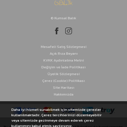
© Kumsal Balık
Mesafeli Satış Sözleşmesi
Açık Rıza Beyanı
KVKK Aydınlatma Metni
Değişim ve İade Politikası
Üyelik Sözleşmesi
Çerez (Cookie) Politikası
Site Haritası
Hakkımızda
Daha iyi hizmet sunabilmek için sitemizde çerezler
kullanılmaktadır. Çerez tercihlerinizi düzenleyebilir
veya sitemizde gezinmeye devam ederek çerez
kullanımını kabul etmiş sayılırsınız.
Bu e-ticaret sitesi
Kolay Sipariş E-Ticaret Paketleri
ile hazırlanmıştır.