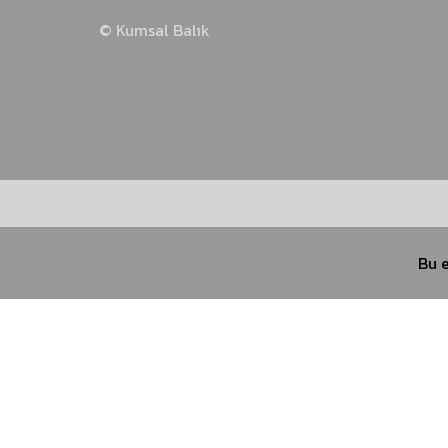
© Kumsal Balık
İstavrit Takımları
Kalamar Takımları
Sinarit Takımları
Bu e