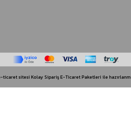
-ticaret sitesi
Kolay Sipariş E-Ticaret Paketleri
ile hazırlanmı