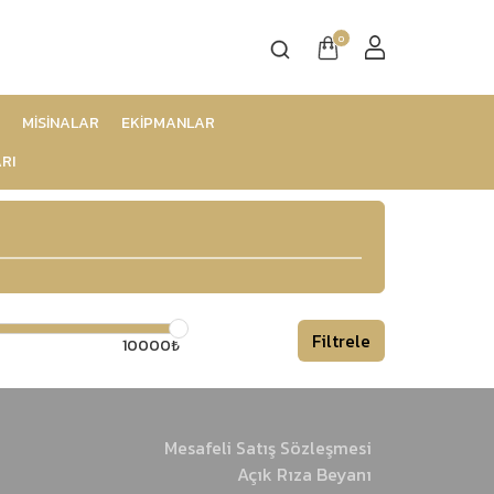
0
MİSİNALAR
EKİPMANLAR
RI
Filtrele
10000₺
Mesafeli Satış Sözleşmesi
Açık Rıza Beyanı