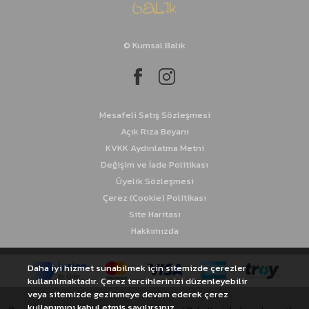
İstavrit Takımları
© Kumsal Balık
Kalamar Takımları
Sinarit Takımları
Mesafeli Satış Sözleşmesi
Açık Rıza Beyanı
KVKK Aydınlatma Metni
Değişim ve İade Politikası
Üyelik Sözleşmesi
Çerez (Cookie) Politikası
Site Haritası
Hakkımızda
Daha iyi hizmet sunabilmek için sitemizde çerezler
kullanılmaktadır. Çerez tercihlerinizi düzenleyebilir
veya sitemizde gezinmeye devam ederek çerez
kullanımını kabul etmiş sayılırsınız.