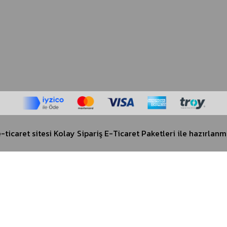
-ticaret sitesi
Kolay Sipariş E-Ticaret Paketleri
ile hazırlanmı