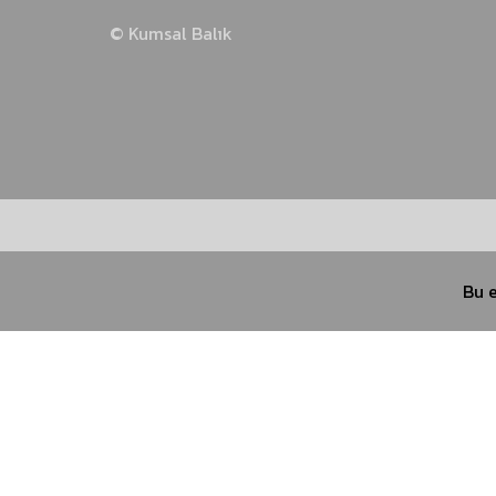
© Kumsal Balık
İstavrit Takımları
Kalamar Takımları
Sinarit Takımları
Bu e