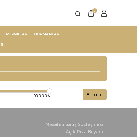
0
MİSİNALAR
EKİPMANLAR
RI
Filtrele
10000₺
Mesafeli Satış Sözleşmesi
Açık Rıza Beyanı