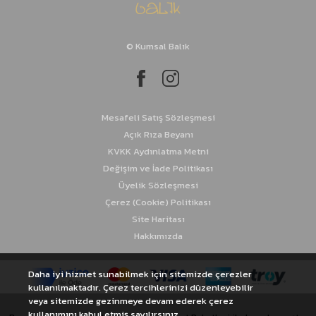
İstavrit Takımları
© Kumsal Balık
Kalamar Takımları
Sinarit Takımları
Mesafeli Satış Sözleşmesi
Açık Rıza Beyanı
KVKK Aydınlatma Metni
Değişim ve İade Politikası
Üyelik Sözleşmesi
Çerez (Cookie) Politikası
Site Haritası
Hakkımızda
Daha iyi hizmet sunabilmek için sitemizde çerezler
kullanılmaktadır. Çerez tercihlerinizi düzenleyebilir
veya sitemizde gezinmeye devam ederek çerez
kullanımını kabul etmiş sayılırsınız.