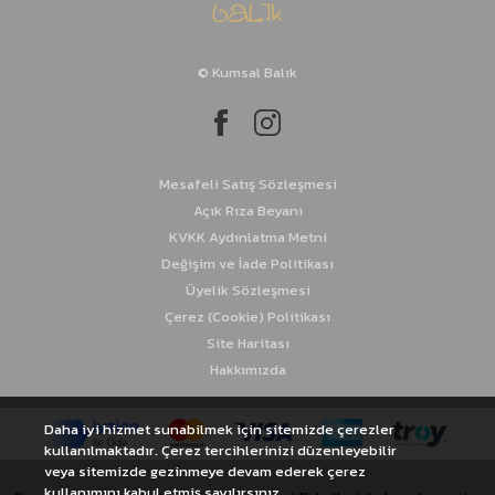
İstavrit Takımları
© Kumsal Balık
Kalamar Takımları
Sinarit Takımları
Mesafeli Satış Sözleşmesi
Açık Rıza Beyanı
KVKK Aydınlatma Metni
Değişim ve İade Politikası
Üyelik Sözleşmesi
Çerez (Cookie) Politikası
Site Haritası
Hakkımızda
Daha iyi hizmet sunabilmek için sitemizde çerezler
kullanılmaktadır. Çerez tercihlerinizi düzenleyebilir
veya sitemizde gezinmeye devam ederek çerez
kullanımını kabul etmiş sayılırsınız.