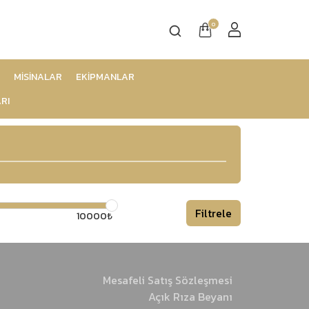
0
MİSİNALAR
EKİPMANLAR
RI
Filtrele
10000₺
Mesafeli Satış Sözleşmesi
Açık Rıza Beyanı