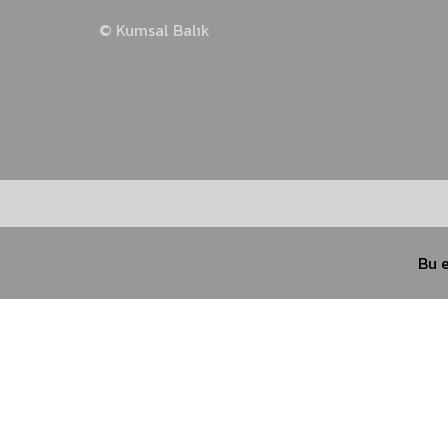
© Kumsal Balık
İstavrit Takımları
Kalamar Takımları
Sinarit Takımları
Bu e