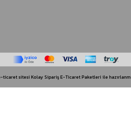
-ticaret sitesi
Kolay Sipariş E-Ticaret Paketleri
ile hazırlanmı