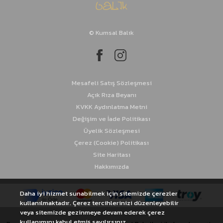
İstavrit Takımları
© Kumsal Balık
Kalamar Takımları
Sinarit Takımları
Mesafeli Satış Sözleşmesi
Açık Rıza Beyanı
KVKK Aydınlatma Metni
Değişim ve İade Politikası
Üyelik Sözleşmesi
Çerez (Cookie) Politikası
Site Haritası
Hakkımızda
Daha iyi hizmet sunabilmek için sitemizde çerezler
kullanılmaktadır. Çerez tercihlerinizi düzenleyebilir
veya sitemizde gezinmeye devam ederek çerez
kullanımını kabul etmiş sayılırsınız.