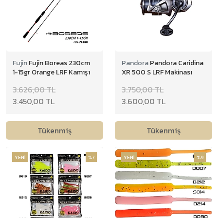
Fujin
Fujin Boreas 230cm
Pandora
Pandora Caridina
1-15gr Orange LRF Kamışı
XR 500 S LRF Makinası
3.626,00 TL
3.750,00 TL
3.450,00 TL
3.600,00 TL
Tükenmiş
Tükenmiş
YENİ
%7
YENİ
%9