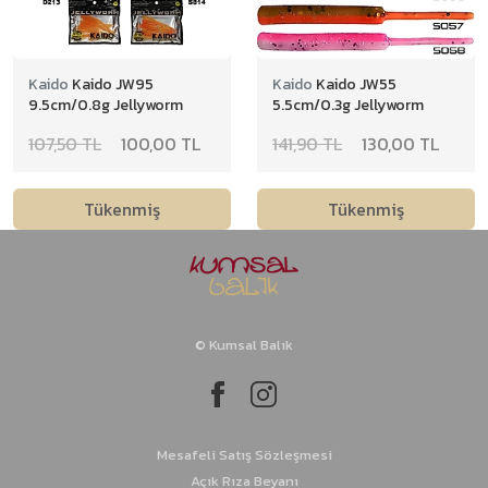
Kaido
Kaido JW95
Kaido
Kaido JW55
9.5cm/0.8g Jellyworm
5.5cm/0.3g Jellyworm
107,50 TL
100,00 TL
141,90 TL
130,00 TL
Tükenmiş
Tükenmiş
© Kumsal Balık
Mesafeli Satış Sözleşmesi
Açık Rıza Beyanı