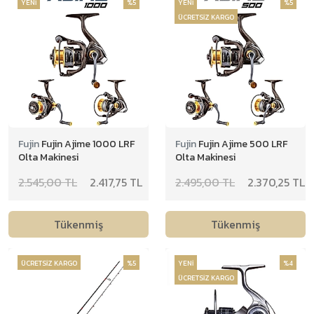
YENİ
%5
YENİ
%5
ÜCRETSİZ KARGO
İstavrit Takımları
Kalamar Takımları
Sinarit Takımları
Fujin
Fujin Ajime 1000 LRF
Fujin
Fujin Ajime 500 LRF
Olta Makinesi
Olta Makinesi
2.545,00 TL
2.417,75 TL
2.495,00 TL
2.370,25 TL
Tükenmiş
Tükenmiş
ÜCRETSİZ KARGO
%5
YENİ
%4
ÜCRETSİZ KARGO