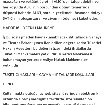
masrafları ve vekâlet ücretini ALICI'dan talep edebilir ve
her koşulda ALICI'nın borcundan dolayı temerrüde
düşmesi halinde, ALICI, borcun gecikmeli ifasından dolayı
SATICI'nın oluşan zarar ve ziyanını ödemeyi kabul eder.
MADDE 16 - YETKİLİ MAHKEME
İş bu sözleşmeden kaynaklanabilecek ihtilaflarda, Sanayi
ve Ticaret Bakanlığınca ilan edilen değere kadar Tüketici
Hakem Heyetleri, bu değerin üzerindeki ihtilaflarda
Tüketici Mahkemeleri yetkilidir. Tüketici Mahkemesi
bulunamayan yerlerde Asliye Hukuk Mahkemeleri
yetkilidir.
TÜKETİCİ HAKLARI – CAYMA – İPTAL İADE KOŞULLARI
GENEL:
Kullanmakta olduğunuz web sitesi üzerinden elektronik
ortamda sipariş verdiğiniz takdirde, size sunulan ön
bilgilendirme formunu ve mesafeli satış sözleşmesini