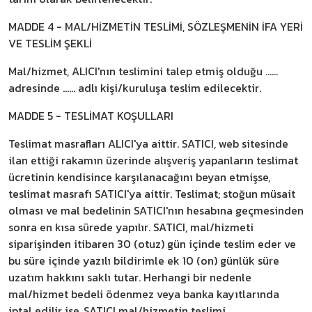
MADDE 4 - MAL/HİZMETİN TESLİMİ, SÖZLEŞMENİN İFA YERİ
VE TESLİM ŞEKLİ
Mal/hizmet, ALICI'nın teslimini talep etmiş olduğu ......
adresinde ...... adlı kişi/kuruluşa teslim edilecektir.
MADDE 5 - TESLİMAT KOŞULLARI
Teslimat masrafları ALICI'ya aittir. SATICI, web sitesinde
ilan ettiği rakamın üzerinde alışveriş yapanların teslimat
ücretinin kendisince karşılanacağını beyan etmişse,
teslimat masrafı SATICI'ya aittir. Teslimat; stoğun müsait
olması ve mal bedelinin SATICI'nın hesabına geçmesinden
sonra en kısa sürede yapılır. SATICI, mal/hizmeti
siparişinden itibaren 30 (otuz) gün içinde teslim eder ve
bu süre içinde yazılı bildirimle ek 10 (on) günlük süre
uzatım hakkını saklı tutar. Herhangi bir nedenle
mal/hizmet bedeli ödenmez veya banka kayıtlarında
iptal edilir ise, SATICI mal/hizmetin teslimi