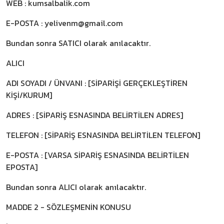
WEB : kumsalbalik.com
İstavrit Takımları
E-POSTA :
yelivenm@gmail.com
Bundan sonra SATICI olarak anılacaktır.
Kalamar Takımları
ALICI
Sinarit Takımları
ADI SOYADI / ÜNVANI : [SİPARİŞİ GERÇEKLEŞTİREN
KİŞİ/KURUM]
ADRES : [SİPARİŞ ESNASINDA BELİRTİLEN ADRES]
TELEFON : [SİPARİŞ ESNASINDA BELİRTİLEN TELEFON]
E-POSTA : [VARSA SİPARİŞ ESNASINDA BELİRTİLEN
EPOSTA]
Bundan sonra ALICI olarak anılacaktır.
MADDE 2 - SÖZLEŞMENİN KONUSU