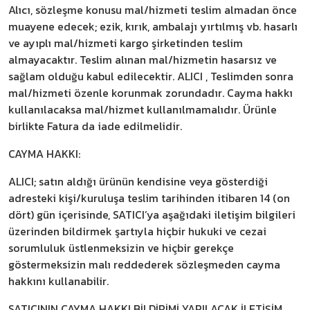
Alıcı, sözleşme konusu mal/hizmeti teslim almadan önce
muayene edecek; ezik, kırık, ambalajı yırtılmış vb. hasarlı
ve ayıplı mal/hizmeti kargo şirketinden teslim
almayacaktır. Teslim alınan mal/hizmetin hasarsız ve
sağlam olduğu kabul edilecektir. ALICI , Teslimden sonra
mal/hizmeti özenle korunmak zorundadır. Cayma hakkı
kullanılacaksa mal/hizmet kullanılmamalıdır. Ürünle
birlikte Fatura da iade edilmelidir.
CAYMA HAKKI:
ALICI; satın aldığı ürünün kendisine veya gösterdiği
adresteki kişi/kuruluşa teslim tarihinden itibaren 14 (on
dört) gün içerisinde, SATICI’ya aşağıdaki iletişim bilgileri
üzerinden bildirmek şartıyla hiçbir hukuki ve cezai
sorumluluk üstlenmeksizin ve hiçbir gerekçe
göstermeksizin malı reddederek sözleşmeden cayma
hakkını kullanabilir.
SATICININ CAYMA HAKKI BİLDİRİMİ YAPILACAK İLETİŞİM