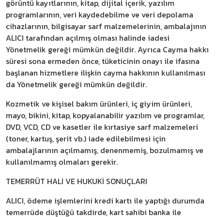
görüntü kayıtlarının, kitap, dijital içerik, yazılım
programlarının, veri kaydedebilme ve veri depolama
cihazlarının, bilgisayar sarf malzemelerinin, ambalajının
ALICI tarafından açılmış olması halinde iadesi
Yönetmelik gereği mümkün değildir. Ayrıca Cayma hakkı
süresi sona ermeden önce, tüketicinin onayı ile ifasına
başlanan hizmetlere ilişkin cayma hakkının kullanılması
da Yönetmelik gereği mümkün değildir.
Kozmetik ve kişisel bakım ürünleri, iç giyim ürünleri,
mayo, bikini, kitap, kopyalanabilir yazılım ve programlar,
DVD, VCD, CD ve kasetler ile kırtasiye sarf malzemeleri
(toner, kartuş, şerit vb.) iade edilebilmesi için
ambalajlarının açılmamış, denenmemiş, bozulmamış ve
kullanılmamış olmaları gerekir.
TEMERRÜT HALİ VE HUKUKİ SONUÇLARI
ALICI, ödeme işlemlerini kredi kartı ile yaptığı durumda
temerrüde düştüğü takdirde, kart sahibi banka ile