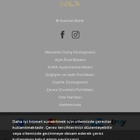
İstavrit Takımları
© Kumsal Balık
Kalamar Takımları
Sinarit Takımları
Mesafeli Satış Sözleşmesi
Açık Rıza Beyanı
KVKK Aydınlatma Metni
Değişim ve İade Politikası
Üyelik Sözleşmesi
Çerez (Cookie) Politikası
Site Haritası
Hakkımızda
Daha iyi hizmet sunabilmek için sitemizde çerezler
kullanılmaktadır. Çerez tercihlerinizi düzenleyebilir
veya sitemizde gezinmeye devam ederek çerez
kullanımını kabul etmiş sayılırsınız.