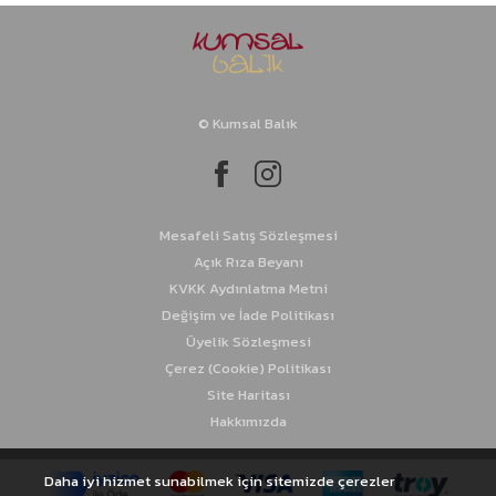
© Kumsal Balık
Mesafeli Satış Sözleşmesi
Açık Rıza Beyanı
KVKK Aydınlatma Metni
Değişim ve İade Politikası
Üyelik Sözleşmesi
Çerez (Cookie) Politikası
Site Haritası
Hakkımızda
Daha iyi hizmet sunabilmek için sitemizde çerezler