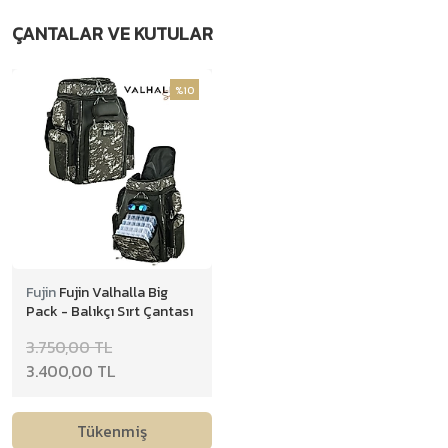
ÇANTALAR VE KUTULAR
İstavrit Takımları
Kalamar Takımları
%10
Sinarit Takımları
Fujin
Fujin Valhalla Big
Pack - Balıkçı Sırt Çantası
3.750,00 TL
3.400,00 TL
Tükenmiş